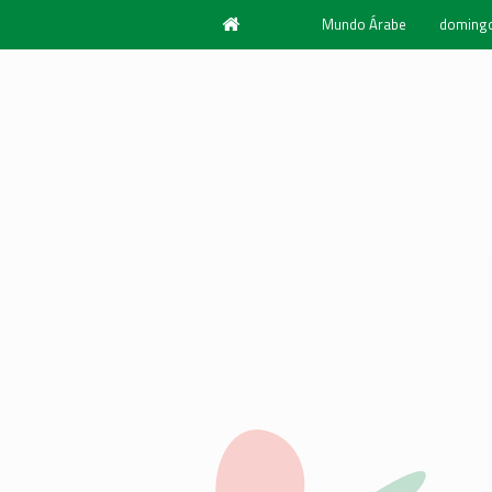
Mundo Árabe
domingo
Año 198