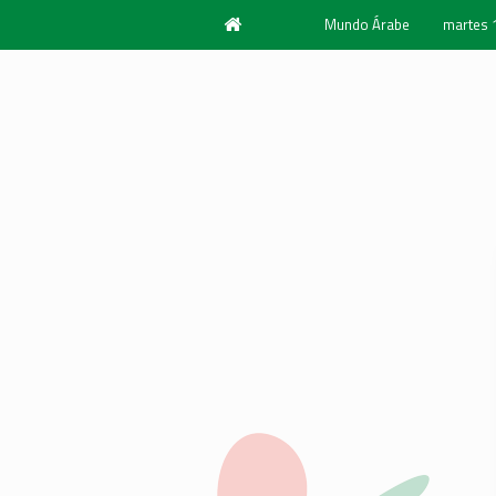
Mundo Árabe
martes 
Año 196